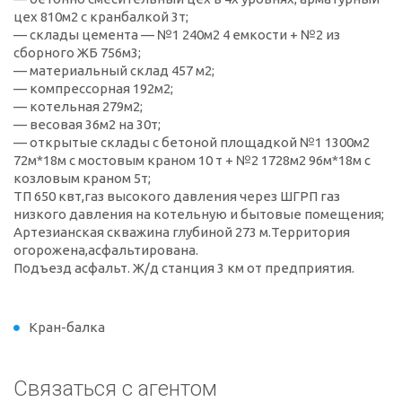
цех 810м2 с кранбалкой 3т;
— склады цемента — №1 240м2 4 емкости + №2 из
сборного ЖБ 756м3;
— материальный склад 457 м2;
— компрессорная 192м2;
— котельная 279м2;
— весовая 36м2 на 30т;
— открытые склады с бетоной площадкой №1 1300м2
72м*18м с мостовым краном 10 т + №2 1728м2 96м*18м с
козловым краном 5т;
ТП 650 квт,газ высокого давления через ШГРП газ
низкого давления на котельную и бытовые помещения;
Артезианская скважина глубиной 273 м.Территория
огорожена,асфальтирована.
Подъезд асфальт. Ж/д станция 3 км от предприятия.
Кран-балка
Связаться с агентом