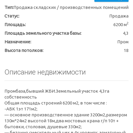
Тип:
Продажа складских / производственных помещений
Статус:
Продажа
2
Площадь:
6200 м
Площадь земельного участка базы:
4,3
Назначение:
Пром
Высота потолков:
18
Описание недвижимости
Промбаза,бывший ЖБИ.Земельный участок 4,3га
собственность
Общая площадь строений 6200 м2, в том числе :
-АБК 1эт 171м2;
— основное производственное здание 3200м2,размером
130м*24м2 высотой 18м,два мостовых крана г/п 10т +
бытовки, столовая, душевые 330м2;
— бетонно смесительный цех в 4х уровнях; арматурный